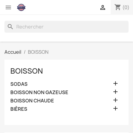
shopping_cart


(0)
search
Accueil
BOISSON
BOISSON

SODAS

BOISSON NON GAZEUSE

BOISSON CHAUDE

BIÈRES