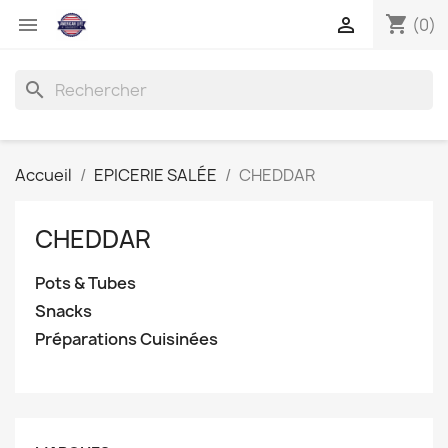
shopping_cart


(0)
search
Accueil
EPICERIE SALÉE
CHEDDAR
CHEDDAR
Pots & Tubes
Snacks
Préparations Cuisinées