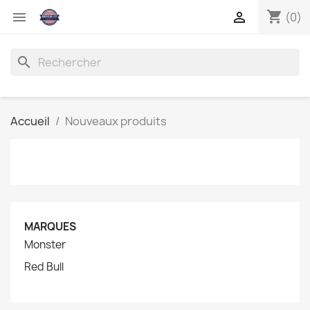
shopping_cart


(0)
search
Accueil
Nouveaux produits
MARQUES
Monster
Red Bull