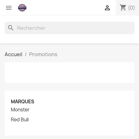
shopping_cart


(0)
search
Accueil
Promotions
MARQUES
Monster
Red Bull