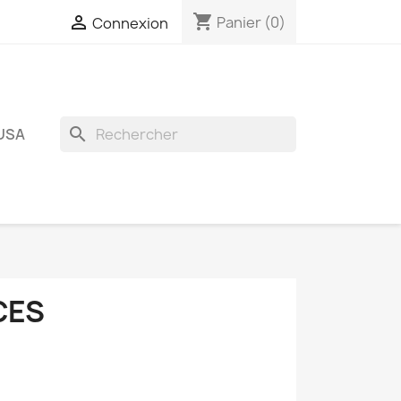
shopping_cart

Panier
(0)
Connexion
search
USA
CES