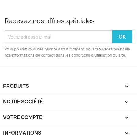
Recevez nos offres spéciales
Vous pouvez vous désinscrire à tout moment. Vous trouverez pour cela
nos informations de contact dans les conditions d'utilisation du site.
PRODUITS

NOTRE SOCIÉTÉ

VOTRE COMPTE

INFORMATIONS
keyboard_arrow_down