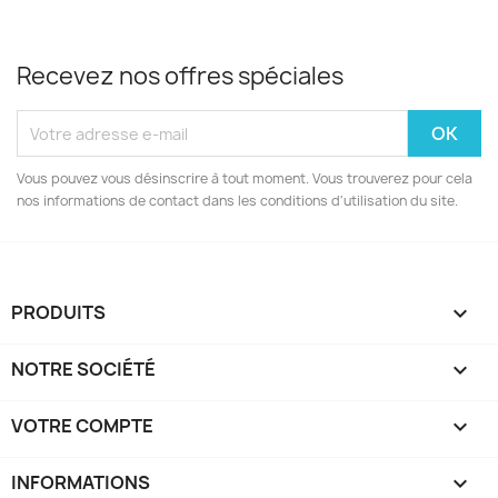
Recevez nos offres spéciales
Vous pouvez vous désinscrire à tout moment. Vous trouverez pour cela
nos informations de contact dans les conditions d'utilisation du site.
PRODUITS

NOTRE SOCIÉTÉ

VOTRE COMPTE

INFORMATIONS
keyboard_arrow_down