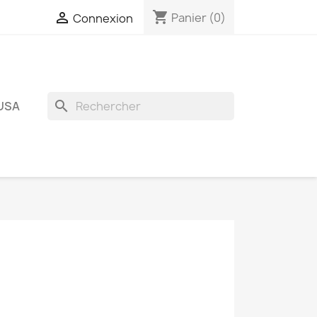
shopping_cart

Panier
(0)
Connexion
search
USA