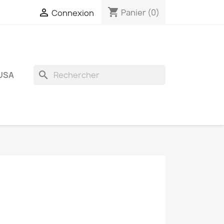
shopping_cart

Panier
(0)
Connexion
search
USA