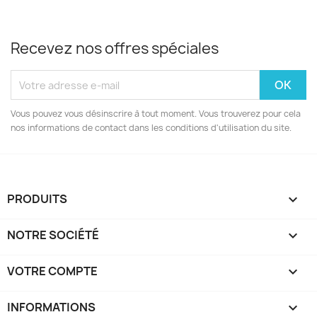
Recevez nos offres spéciales
Vous pouvez vous désinscrire à tout moment. Vous trouverez pour cela
nos informations de contact dans les conditions d'utilisation du site.
PRODUITS

NOTRE SOCIÉTÉ

VOTRE COMPTE

INFORMATIONS
keyboard_arrow_down