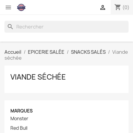
shopping_cart


(0)
search
Accueil
EPICERIE SALÉE
SNACKS SALÉS
Viande
séchée
VIANDE SÉCHÉE
MARQUES
Monster
Red Bull