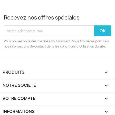
Recevez nos offres spéciales
Vous pouvez vous désinscrire à tout moment. Vous trouverez pour cela
nos informations de contact dans les conditions d'utilisation du site.
PRODUITS

NOTRE SOCIÉTÉ

VOTRE COMPTE

INFORMATIONS
keyboard_arrow_down